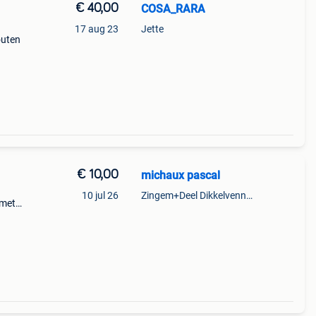
€ 40,00
COSA_RARA
17 aug 23
Jette
outen
e
€ 10,00
michaux pascal
10 jul 26
Zingem+Deel Dikkelvenne En Nederzwalm-Hermelgem
 met