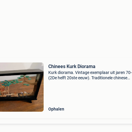
Chinees Kurk Diorama
Kurk diorama. Vintage exemplaar uit jaren 70
(2De helft 20ste eeuw). Traditionele chinese
kunstvorm. Waarbij flinterdunne kurk met de 
is uitgesneden. Om daarna in een driedimenti
landsch
Ophalen