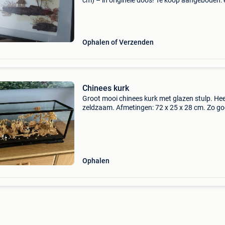
cm) – in originele doos! Te koop aangeboden:
schitterend, driedimensionaal chinees
kurkkunstwerk (diorama) in een diepe vitrinelij
Dit verfijnde
Ophalen of Verzenden
Chinees kurk
Groot mooi chinees kurk met glazen stulp. Hee
zeldzaam. Afmetingen: 72 x 25 x 28 cm. Zo g
als nieuw. Omgeving gent.
Ophalen