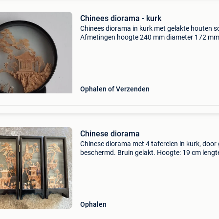
Chinees diorama - kurk
Chinees diorama in kurk met gelakte houten s
Afmetingen hoogte 240 mm diameter 172 mm
diepte 43 mm oorsprong: china, jaren 1980.
Verzending naar een bpost afhaalpunt of een
postkantoor. Of af
Ophalen of Verzenden
Chinese diorama
Chinese diorama met 4 taferelen in kurk, door 
beschermd. Bruin gelakt. Hoogte: 19 cm lengt
open: 29 cm diepte: 2,5 cm
Ophalen