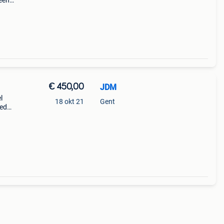
 een
st.
€ 450,00
JDM
l
18 okt 21
Gent
oed