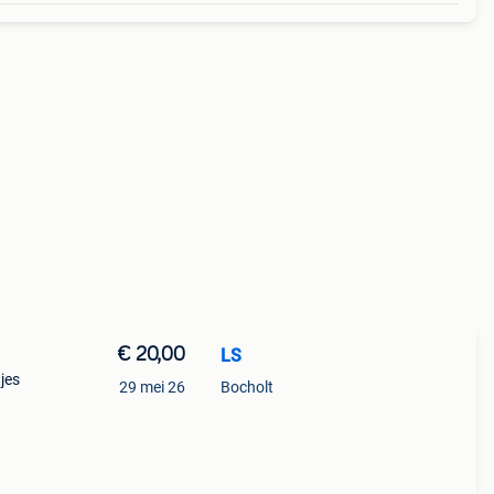
€ 20,00
LS
jes
29 mei 26
Bocholt
en 11