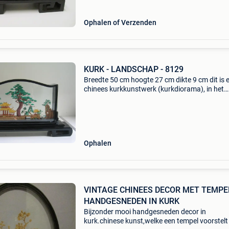
staander, achter gl
Ophalen of Verzenden
KURK - LANDSCHAP - 8129
Breedte 50 cm hoogte 27 cm dikte 9 cm dit is 
chinees kurkkunstwerk (kurkdiorama), in het
chinees bekend als ruanmu hua. Betekenis en
symboliek dit soort diorama&#39;s toont een
traditioneel, g
Ophalen
VINTAGE CHINEES DECOR MET TEMPE
HANDGESNEDEN IN KURK
Bijzonder mooi handgesneden decor in
kurk.chinese kunst,welke een tempel voorstelt