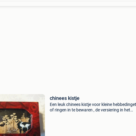
chinees kistje
Een leuk chinees kistje voor kleine hebbedinget
of ringen in te bewaren , de versiering in het
diarama is gemaakt van kurk 5 hoog 7 breed 
lang zie ook mijn andere zoekertjes