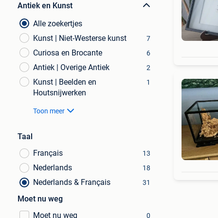
Antiek en Kunst
Alle zoekertjes
Kunst | Niet-Westerse kunst
7
Curiosa en Brocante
6
Antiek | Overige Antiek
2
Kunst | Beelden en
1
Houtsnijwerken
Toon meer
Taal
Français
13
Nederlands
18
Nederlands & Français
31
Moet nu weg
Moet nu weg
0