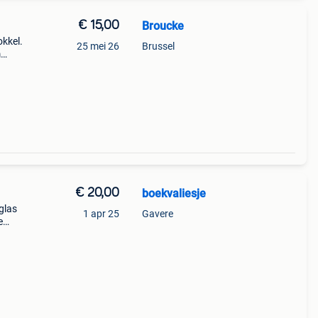
€ 15,00
Broucke
okkel.
25 mei 26
Brussel
€ 20,00
boekvaliesje
glas
1 apr 25
Gavere
e