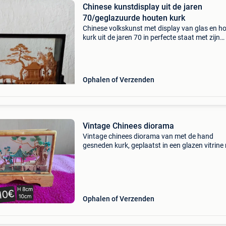
Chinese kunstdisplay uit de jaren
70/geglazuurde houten kurk
Chinese volkskunst met display van glas en h
kurk uit de jaren 70 in perfecte staat met zijn
basissteun 18 cm breed en 12 cm hoog met d
houten lijst/glas
Ophalen of Verzenden
Vintage Chinees diorama
Vintage chinees diorama van met de hand
gesneden kurk, geplaatst in een glazen vitrine
een bamboe frame.
Ophalen of Verzenden