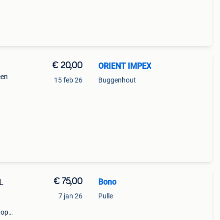
€ 20,00
ORIENT IMPEX
een
15 feb 26
Buggenhout
€ 75,00
Bono
L
7 jan 26
Pulle
 op