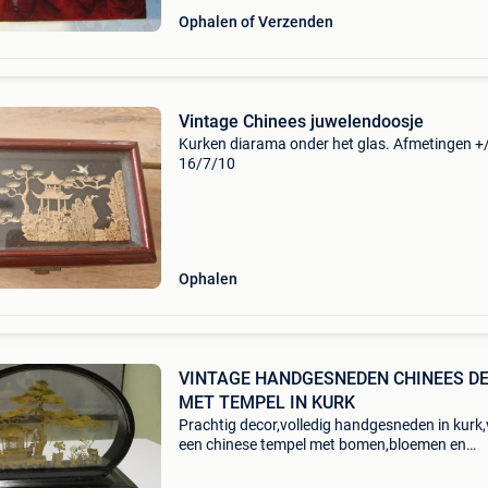
Ophalen of Verzenden
Vintage Chinees juwelendoosje
Kurken diarama onder het glas. Afmetingen +/
16/7/10
Ophalen
VINTAGE HANDGESNEDEN CHINEES D
MET TEMPEL IN KURK
Prachtig decor,volledig handgesneden in kurk
een chinese tempel met bomen,bloemen en
kraanvogels.veel oog voor details. Ambachteli
gemaakt.mooi verwerkt in een zwarte, houten