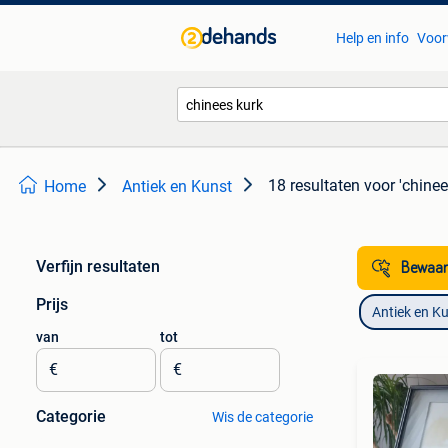
Help en info
Voor
18 resultaten
voor 'chinee
Home
Antiek en Kunst
Verfijn resultaten
Bewaar
Prijs
Antiek en K
van
tot
€
€
Categorie
Wis de categorie