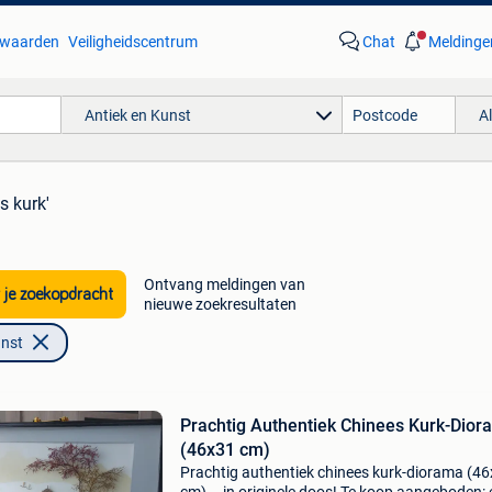
waarden
Veiligheidscentrum
Chat
Meldinge
Antiek en Kunst
A
s kurk'
Ontvang meldingen van
 je zoekopdracht
nieuwe zoekresultaten
unst
Prachtig Authentiek Chinees Kurk-Dior
(46x31 cm)
Prachtig authentiek chinees kurk-diorama (4