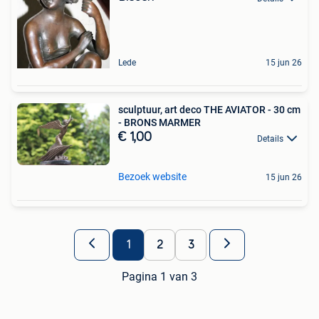
Lede
15 jun 26
sculptuur, art deco THE AVIATOR - 30 cm
- BRONS MARMER
€ 1,00
Details
Bezoek website
15 jun 26
1
2
3
Pagina 1 van 3