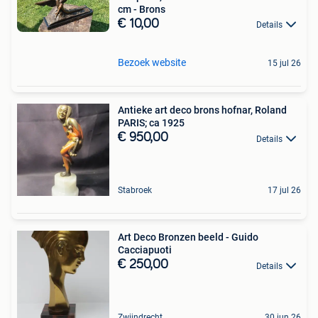
cm - Brons
€ 10,00
Details
Bezoek website
15 jul 26
Antieke art deco brons hofnar, Roland
PARIS; ca 1925
€ 950,00
Details
Stabroek
17 jul 26
Art Deco Bronzen beeld - Guido
Cacciapuoti
€ 250,00
Details
Zwijndrecht
30 jun 26