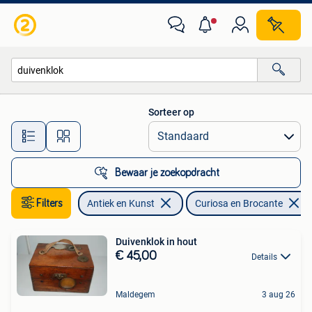
Curiosa en Brocante
Sorteer op
Alle afstanden…
Bewaar je zoekopdracht
Filters
Antiek en Kunst
Curiosa en Brocante
Duivenklok in hout
€ 45,00
Details
Maldegem
3 aug 26