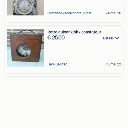
Oostende Zandvoorde +Oostende
24 mei 26
Retro duivenklok / constateur
€ 25,00
Details
Herk-De-Stad
15 mei 22