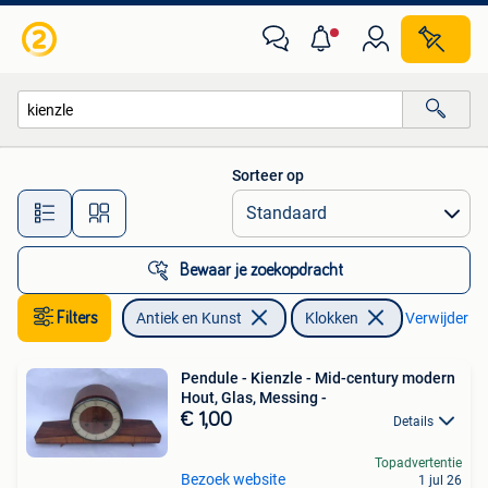
Antiek | Klokken
Sorteer op
Alle afstanden…
Bewaar je zoekopdracht
Filters
Antiek en Kunst
Klokken
Verwijder fil
Pendule - Kienzle - Mid-century modern
Hout, Glas, Messing -
€ 1,00
Details
Topadvertentie
Bezoek website
1 jul 26