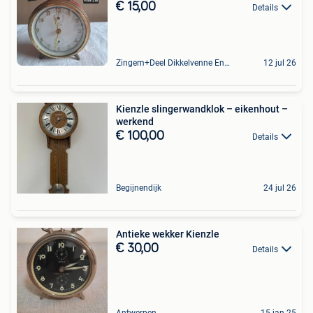
€ 15,00
Details
Zingem+Deel Dikkelvenne En Nederzwalm-Hermelgem
12 jul 26
Kienzle slingerwandklok – eikenhout –
werkend
€ 100,00
Details
Begijnendijk
24 jul 26
Antieke wekker Kienzle
€ 30,00
Details
Antwerpen
15 jan 25