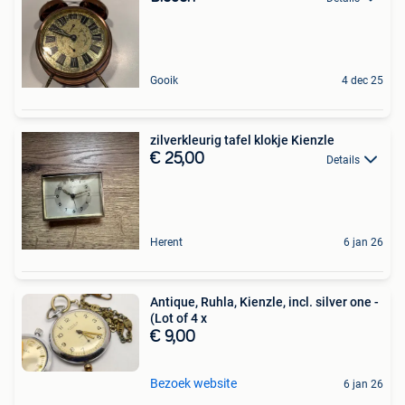
Gooik
4 dec 25
zilverkleurig tafel klokje Kienzle
€ 25,00
Details
Herent
6 jan 26
Antique, Ruhla, Kienzle, incl. silver one -
(Lot of 4 x
€ 9,00
Bezoek website
6 jan 26