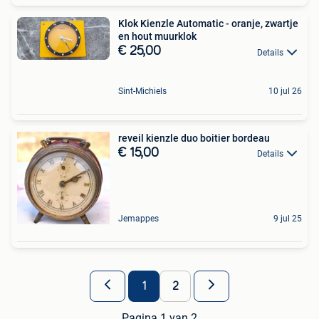
Klok Kienzle Automatic - oranje, zwartje
en hout muurklok
€ 25,00
Details
Sint-Michiels
10 jul 26
reveil kienzle duo boitier bordeau
€ 15,00
Details
Jemappes
9 jul 25
1
2
Pagina 1 van 2