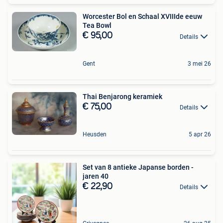
Worcester Bol en Schaal XVIIIde eeuw
Tea Bowl
€ 95,00
Details
Gent
3 mei 26
Thai Benjarong keramiek
€ 75,00
Details
Heusden
5 apr 26
Set van 8 antieke Japanse borden -
jaren 40
€ 22,90
Details