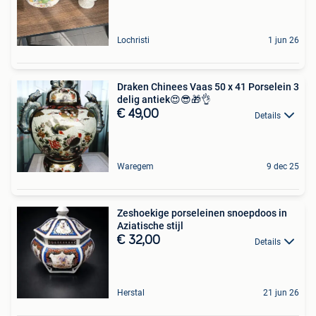
Lochristi
1 jun 26
Draken Chinees Vaas 50 x 41 Porselein 3
delig antiek😍😎🎁👌
€ 49,00
Details
Waregem
9 dec 25
Zeshoekige porseleinen snoepdoos in
Aziatische stijl
€ 32,00
Details
Herstal
21 jun 26