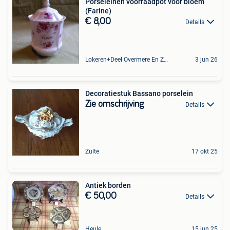
Porseleinen voorraadpot voor bloem
(Farine)
€ 8,00
Details
Lokeren+Deel Overmere En Zele
3 jun 26
Decoratiestuk Bassano porselein
Zie omschrijving
Details
Zulte
17 okt 25
Antiek borden
€ 50,00
Details
Heule
15 jun 25