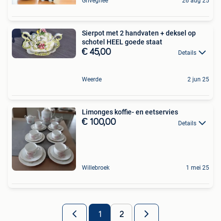
Grivegnee
26 aug 25
Sierpot met 2 handvaten + deksel op
schotel HEEL goede staat
€ 45,00
Details
Weerde
2 jun 25
Limonges koffie- en eetservies
€ 100,00
Details
Willebroek
1 mei 25
1
2