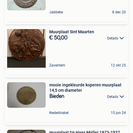
Jabbeke
8 dec 20
Muurplaat Sint Maarten
€ 50,00
Details
Zaventem
12 okt 25
mooie ingekleurde koperen muurplaat
14,5 cm diameter
Bieden
Details
Nederbrakel
15 jun 24
muurplaat tin Hans Müller 1873-1937