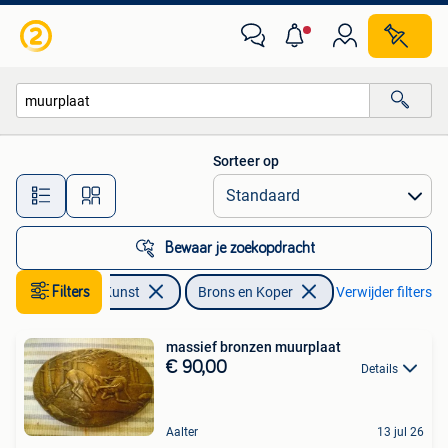
Antiek | Brons en Koper
Sorteer op
Alle afstanden…
Bewaar je zoekopdracht
Antiek en Kunst
Filters
Brons en Koper
Verwijder filters
massief bronzen muurplaat
€ 90,00
Details
Aalter
13 jul 26